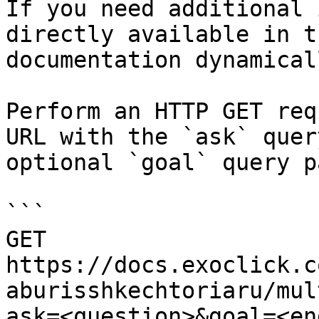
If you need additional 
directly available in t
documentation dynamical
Perform an HTTP GET req
URL with the `ask` quer
optional `goal` query p
```

GET 
https://docs.exoclick.c
aburisshkechtoriaru/mul
ask=<question>&goal=<en