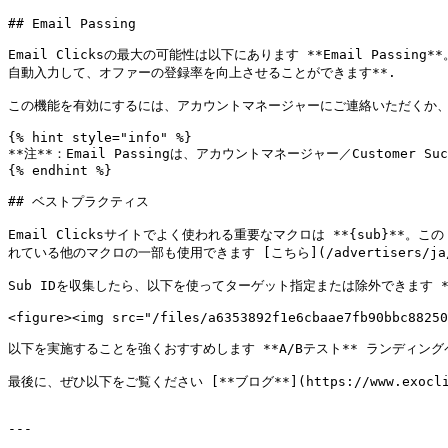
## Email Passing

Email Clicksの最大の可能性は以下にあります **Email Pa
自動入力して、オファーの登録率を向上させることができます**.

この機能を有効にするには、アカウントマネージャーにご連絡いただくか、 [Custom
{% hint style="info" %}

**注**：Email Passingは、アカウントマネージャー／Customer 
{% endhint %}

## ベストプラクティス

Email Clicksサイトでよく使われる重要なマクロは **{sub}*
れている他のマクロの一部も使用できます [こちら](/advertisers/ja/kya
Sub IDを収集したら、以下を使ってターゲット指定または除外できます **S
<figure><img src="/files/a6353892f1e6cbaae7fb90bbc88250
以下を実施することを強くおすすめします **A/Bテスト** ランディ
最後に、ぜひ以下をご覧ください [**ブログ**](https://www.exoc
---
