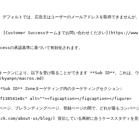
ssing**。デフォルトでは、広告主はユーザーのメールアドレスを取得できませ
er Successチームまでお問い合わせください](https://www.exocl
Successの承認基準に基づいて有効化されます。

*。このトークンにより、以下を受け取ることができます **Sub ID**。
npn/macros.md)

ub ID** Zoneターゲティング内のターゲティングセクション:

f138541e8c" alt=""><figcaption></figcaption></figure>

ングページ、プレランディングページ、登録ページの間で、どれが最もコンバー
lick.com/about-us/blog/) 宣伝している商材に合うケーススタディを