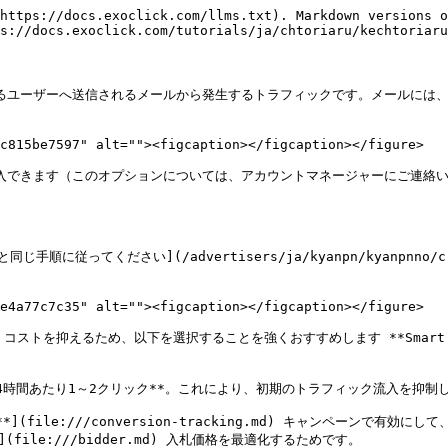
https://docs.exoclick.com/llms.txt). Markdown versions o
s://docs.exoclick.com/tutorials/ja/chtoriaru/kechtoriaru
しているユーザーへ送信されるメールから発生するトラフィックです。メールに
c815be7597" alt=""><figcaption></figcaption></figure>

ksを購入できます（このオプションについては、アカウントマネージャーにご連絡いた
従ってください](/advertisers/ja/kyanpn/kyanpnno/creat
e4a77c7c35" alt=""><figcaption></figcaption></figure>

PC**。コストを抑えるため、以下を選択することを強くおすすめします **Sm
4時間あたり1～2クリック**。これにより、初期のトラフィック流入を抑制
(file:///conversion-tracking.md) キャンペーンで
le:///bidder.md) 入札価格を最適化するためです。
