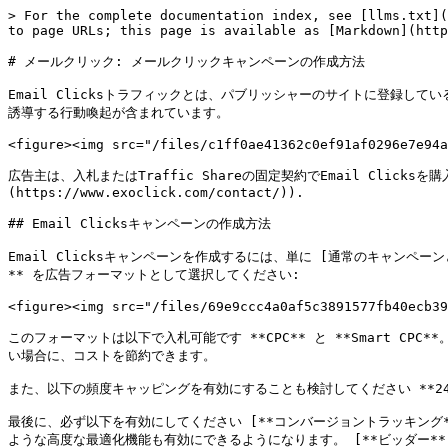
> For the complete documentation index, see [llms.txt](
to page URLs; this page is available as [Markdown](http
# メールクリック: メールクリックキャンペーンの作成方法

Email Clicksトラフィックとは、パブリッシャーのサイトに登録
誘導する行動喚起が含まれています。

<figure><img src="/files/c1ff0ae41362c0ef91af0296e7e94a
広告主は、入札またはTraffic Shareの固定契約でEmail Clic
(https://www.exoclick.com/contact/)).

## Email Clicksキャンペーンの作成方法

Email Clicksキャンペーンを作成するには、単に [通常のキャンペーンと同じ手順に
** を広告フォーマットとして選択してください:

<figure><img src="/files/69e9ccc4a0af5c3891577fb40ecb39
このフォーマットは以下で入札可能です **CPC** と **Smart C
い場合に、コストを節約できます。

また、以下の頻度キャッピングを有効にすることも検討してください **2
最後に、必ず以下を有効にしてください [**コンバージョントラッキング**]
ような高度な最適化機能も有効にできるようになります。 [**ビッダー**](fi