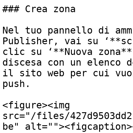
### Crea zona

Nel tuo pannello di amm
Publisher, vai su ‘**sc
clic su ‘**Nuova zona**
discesa con un elenco d
il sito web per cui vuo
push.

<figure><img 
src="/files/427d9503dd2
be" alt=""><figcaption>