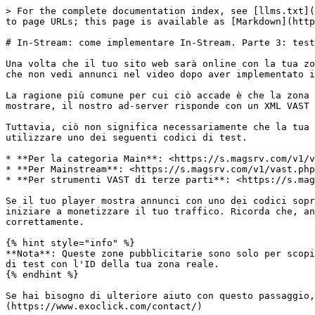
> For the complete documentation index, see [llms.txt](
to page URLs; this page is available as [Markdown](http
# In-Stream: come implementare In-Stream. Parte 3: test
Una volta che il tuo sito web sarà online con la tua zo
che non vedi annunci nel video dopo aver implementato i
La ragione più comune per cui ciò accade è che la zona 
mostrare, il nostro ad-server risponde con un XML VAST 
Tuttavia, ciò non significa necessariamente che la tua 
utilizzare uno dei seguenti codici di test.

* **Per la categoria Main**: <https://s.magsrv.com/v1/v
* **Per Mainstream**: <https://s.magsrv.com/v1/vast.php
* **Per strumenti VAST di terze parti**: <https://s.mag
Se il tuo player mostra annunci con uno dei codici sopr
iniziare a monetizzare il tuo traffico. Ricorda che, an
correttamente.

{% hint style="info" %}

**Nota**: Queste zone pubblicitarie sono solo per scopi
di test con l'ID della tua zona reale.

{% endhint %}

Se hai bisogno di ulteriore aiuto con questo passaggio,
(https://www.exoclick.com/contact/)
