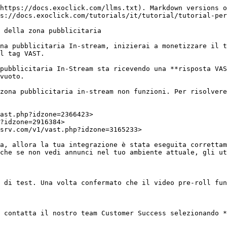
https://docs.exoclick.com/llms.txt). Markdown versions o
s://docs.exoclick.com/tutorials/it/tutorial/tutorial-per
 della zona pubblicitaria

na pubblicitaria In-stream, inizierai a monetizzare il t
l tag VAST.

pubblicitaria In-Stream sta ricevendo una **risposta VAS
vuoto.

zona pubblicitaria in-stream non funzioni. Per risolvere
ast.php?idzone=2366423>

?idzone=2916384>

srv.com/v1/vast.php?idzone=3165233>

a, allora la tua integrazione è stata eseguita correttam
che se non vedi annunci nel tuo ambiente attuale, gli ut
 di test. Una volta confermato che il video pre-roll fun
 contatta il nostro team Customer Success selezionando *