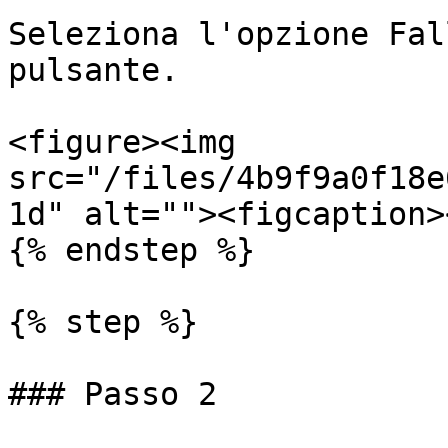
Seleziona l'opzione Fal
pulsante.

<figure><img 
src="/files/4b9f9a0f18e
1d" alt=""><figcaption>
{% endstep %}

{% step %}

### Passo 2
