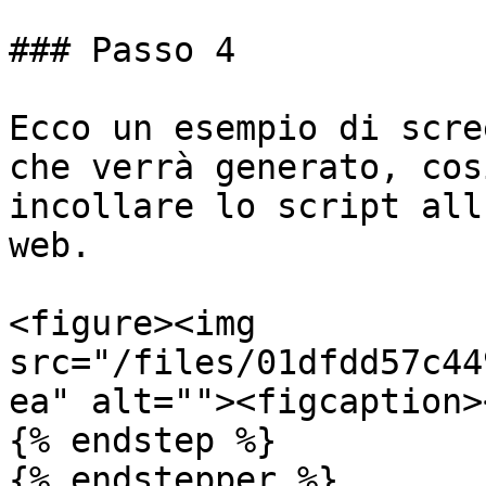
### Passo 4

Ecco un esempio di scre
che verrà generato, cos
incollare lo script all
web.

<figure><img 
src="/files/01dfdd57c44
ea" alt=""><figcaption>
{% endstep %}

{% endstepper %}
