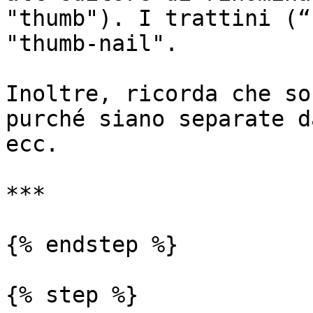
"thumb"). I trattini (“
"thumb-nail".

Inoltre, ricorda che so
purché siano separate d
ecc.

***

{% endstep %}

{% step %}
