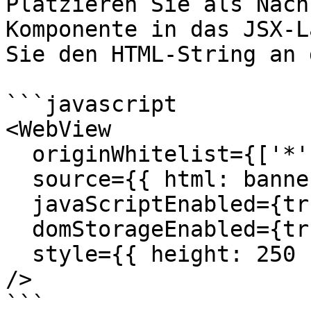
Platzieren Sie als Näch
Komponente in das JSX-L
Sie den HTML-String an 
```javascript

<WebView

  originWhitelist={['*']}

  source={{ html: bannerAdHTML }}

  javaScriptEnabled={true}

  domStorageEnabled={true}

  style={{ height: 250 }}

/>

```
