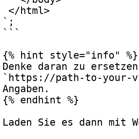
 </html>

`;

```

{% hint style="info" %}

Denke daran zu ersetzen
`https://path-to-your-v
Angaben.

{% endhint %}

Laden Sie es dann mit W