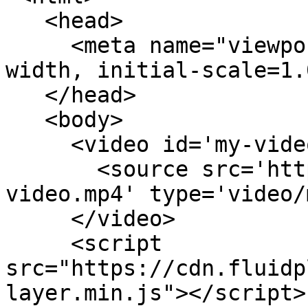
   <head>

     <meta name="viewport" content="width=device-
width, initial-scale=1.0
   </head>

   <body>

     <video id='my-video' controls>

       <source src='https://path-to-your-
video.mp4' type='video/
     </video>

     <script 
src="https://cdn.fluidp
layer.min.js"></script>
