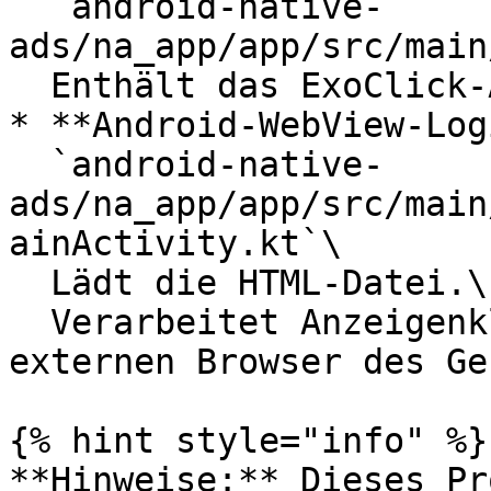
  `android-native-
ads/na_app/app/src/main
  Enthält das ExoClick-Anzeigen-Markup.

* **Android-WebView-Log
  `android-native-
ads/na_app/app/src/main
ainActivity.kt`\

  Lädt die HTML-Datei.\

  Verarbeitet Anzeigenklicks, indem sie im 
externen Browser des Ge
{% hint style="info" %}

**Hinweise:** Dieses Pr