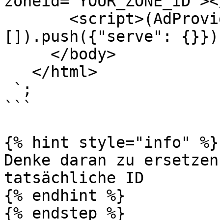
zoneid="YOUR_ZONE_ID"><
       <script>(AdProvider = window.AdProvider || 
[]).push({"serve": {}})
     </body>

   </html>

 `;

```

{% hint style="info" %}

Denke daran zu ersetzen
tatsächliche ID

{% endhint %}

{% endstep %}
