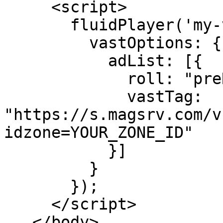
     <script>

       fluidPlayer('my-video', {

         vastOptions: {

           adList: [{

             roll: "preRoll",

             vastTag: 
"https://s.magsrv.com/v
idzone=YOUR_ZONE_ID"

           }]

         }

       });

     </script>

   </body>
