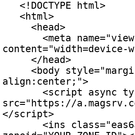
   <!DOCTYPE html>

   <html>

     <head>

       <meta name="viewport" 
content="width=device-w
     </head>

     <body style="margin:0; padding:0; text-
align:center;">

       <script async type="application/javascript" 
src="https://a.magsrv.c
</script>

       <ins class="eas6a97888e2" data-