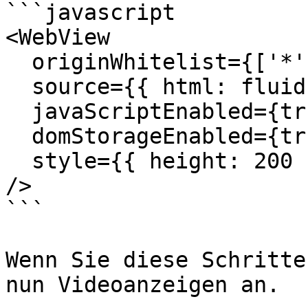
```javascript

<WebView

  originWhitelist={['*']}

  source={{ html: fluidPlayerHTML }}

  javaScriptEnabled={true}

  domStorageEnabled={true}

  style={{ height: 200 }}

/>

```

Wenn Sie diese Schritte
nun Videoanzeigen an.
