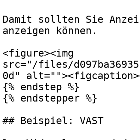
Damit sollten Sie Anzei
anzeigen können.

<figure><img 
src="/files/d097ba36935
0d" alt=""><figcaption>
{% endstep %}

{% endstepper %}

## Beispiel: VAST
