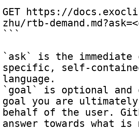
```

GET https://docs.exocli
zhu/rtb-demand.md?ask=<
```

`ask` is the immediate 
specific, self-containe
language.

`goal` is optional and 
goal you are ultimately
behalf of the user. Git
answer towards what is 