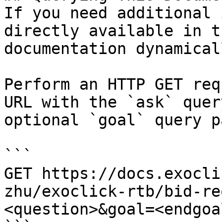
If you need additional 
directly available in t
documentation dynamical
Perform an HTTP GET req
URL with the `ask` quer
optional `goal` query p
```

GET https://docs.exocli
zhu/exoclick-rtb/bid-re
<question>&goal=<endgoal