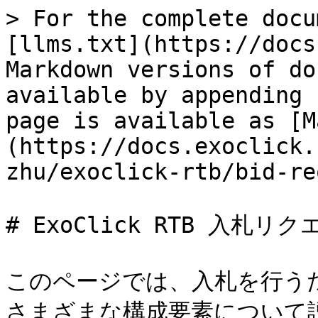
> For the complete docu
[llms.txt](https://docs
Markdown versions of do
available by appending 
page is available as [M
(https://docs.exoclick.
zhu/exoclick-rtb/bid-re
# ExoClick RTB 入札リク
このページでは、入札を行うた
さまざまな構成要素について説