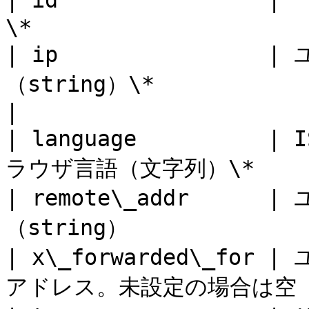
| id              
\*                     
| ip               
（string）\*                                        
|

| language          |
ラウザ言語（文字列）\*        
| remote\_addr    
（string）              
| x\_forwarded\_for |
アドレス。未設定の場合は空（stri