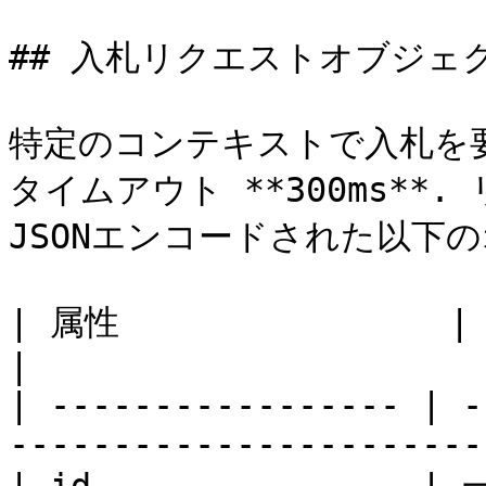
## 入札リクエストオブジェク
特定のコンテキストで入札を
タイムアウト **300ms**
JSONエンコードされた以下
| 属性                | 説明                                                 
|

| ----------------- | -
-----------------------