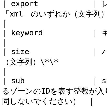
| export          
「xml」のいずれか（文字列）\*                       
|

| keyword           | キーワード（文字列）                  
|

| size           
（文字列）\*\*                                      
|

| sub             
るゾーンのIDを表す整数が入り
同しないでください）  |
