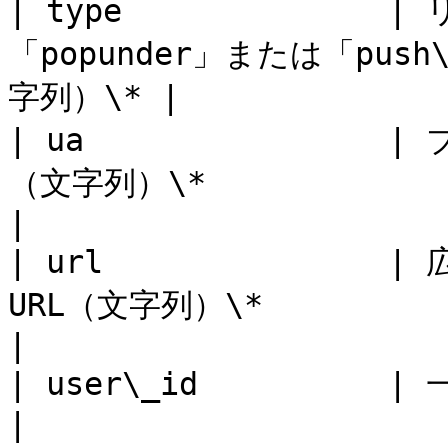
| type             
「popunder」または「push
字列）\* |

| ua             
（文字列）\*                                         
|

| url            
URL（文字列）\*                                      
|

| user\_id          | 一意のユーザーID（文字列）\*    
|
