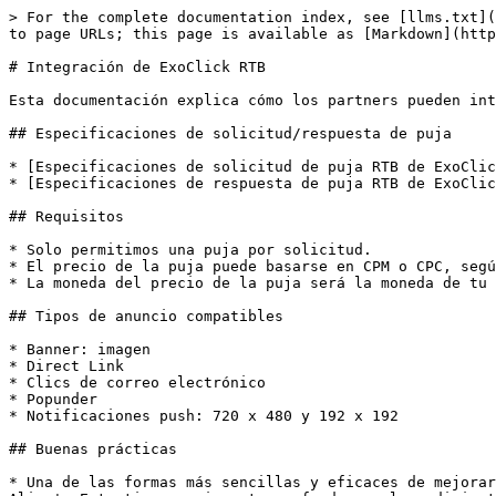
> For the complete documentation index, see [llms.txt](
to page URLs; this page is available as [Markdown](http
# Integración de ExoClick RTB

Esta documentación explica cómo los partners pueden int
## Especificaciones de solicitud/respuesta de puja

* [Especificaciones de solicitud de puja RTB de ExoClic
* [Especificaciones de respuesta de puja RTB de ExoClic
## Requisitos

* Solo permitimos una puja por solicitud.

* El precio de la puja puede basarse en CPM o CPC, segú
* La moneda del precio de la puja será la moneda de tu 
## Tipos de anuncio compatibles

* Banner: imagen

* Direct Link

* Clics de correo electrónico

* Popunder

* Notificaciones push: 720 x 480 y 192 x 192

## Buenas prácticas

* Una de las formas más sencillas y eficaces de mejorar