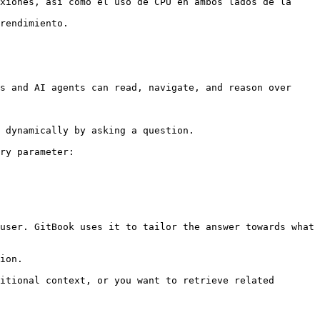
xiones, así como el uso de CPU en ambos lados de la 
rendimiento.

s and AI agents can read, navigate, and reason over 
 dynamically by asking a question.

ry parameter:

user. GitBook uses it to tailor the answer towards what 
ion.

itional context, or you want to retrieve related 