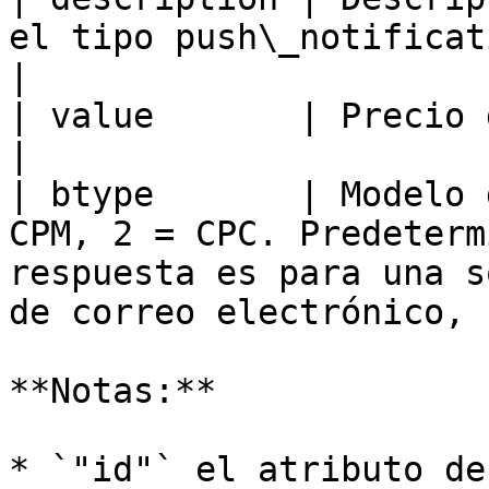
el tipo push\_notification) (cadena)                                                  
|

| value       | Precio de la puja en CPM (float)                                         
|

| btype       | Modelo 
CPM, 2 = CPC. Predeterm
respuesta es para una s
de correo electrónico, 
**Notas:**

* `"id"` el atributo de