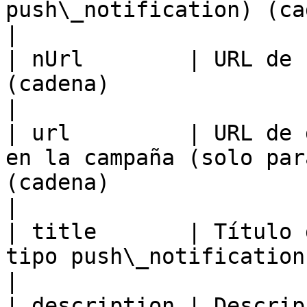
push\_notification) (cadena)                                                    
|

| nUrl        | URL de 
(cadena)                                                                                                                                 
|

| url         | URL de 
en la campaña (solo par
(cadena)                                                                                   
|

| title       | Título 
tipo push\_notification) (cadena)                                                              
|

| description | Descrip