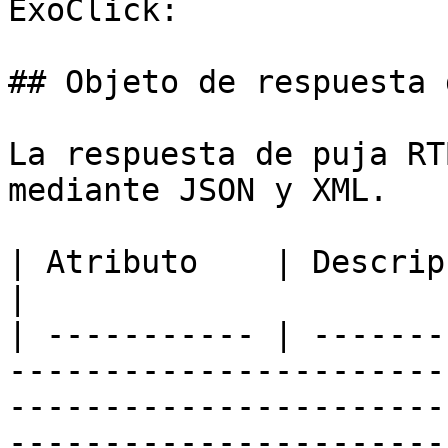
ExoClick:

## Objeto de respuesta 
La respuesta de puja RT
mediante JSON y XML.

| Atributo    | Descripción                                                                                                                                   
|

| ----------- | -------
-----------------------
-----------------------
-----------------------