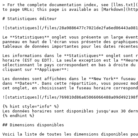
> For the complete documentation index, see [llms.txt](https://docs.exoclick.com/llms.txt). Markdown versions of documentation pages are available by appending `.md` to page URLs; this page is available as [Markdown](https://docs.exoclick.com/publishers/fr/statistiques-editeur.md).

# Statistiques éditeur

![statistiques](/files/28a9886477c7021de2fa6ed06443a081f9fb5a7e)

Le **Statistiques** onglet vous présente un large éventail d'informations sur les performances de vos sites et zones publicitaires. Le **Données du graphique** panneau en haut de l'écran vous présente des graphiques de données liées à vos campagnes, tandis que le **Données du tableau** panneau en bas vous présente des tableaux de données importantes pour les dates récentes.

Les informations dans le **Statistiques** onglet sont réparties entre plusieurs **groupes** et **dimensions**. Les données sont affichées dans le **New York** fuseau horaire (EST ou EDT). La seule exception est la **Heure** dimension dans **Dates**. Dans cette répartition, vous pouvez modifier le fuseau horaire des statistiques en sélectionnant le pays correspondant en bas à droite du graphique de cet onglet, en choisissant le fuseau horaire correspondant (s'il y en a plusieurs), puis en cliquant sur **Appliquer**:

Les données sont affichées dans le **New York** fuseau horaire (EST ou EDT). Le seul onglet où vous utilisez un fuseau horaire différent est le **Heure** sous-onglet dans **Dates**. Dans cette répartition, vous pouvez modifier le fuseau horaire des statistiques en sélectionnant le pays correspondant en bas à droite du graphique de cet onglet, en choisissant le fuseau horaire correspondant (s'il y en a plusieurs), puis en cliquant sur "Appliquer" :

![statistiques](/files/769810d86a65066066488a09d492198f3b214e16)

{% hint style="info" %}
Les données horaires sont disponibles jusqu'aux 30 derniers jours de données.
{% endhint %}

## Dimensions disponibles

Voici la liste de toutes les dimensions disponibles pour les éditeurs :

| **Groupe**                          | **Nom de la dimension**                           | **Valeurs**                                                                                                                                      |
| ----------------------------------- | ------------------------------------------------- | ------------------------------------------------------------------------------------------------------------------------------------------------ |
| **Dates**                           | **Année**,**Mois**,**Semaine**,**Jour**,**Heure** | Contient des valeurs réparties selon différentes mesures temporelles.                                                                            |
| **Sites et zones**                  | **Domaines**                                      | Contient des valeurs pour les domaines de l'éditeur.                                                                                             |
|                                     | **Types de site**                                 | Contient des valeurs pour les types de site.                                                                                                     |
|                                     | **Sites**                                         | Contient des valeurs pour les noms d