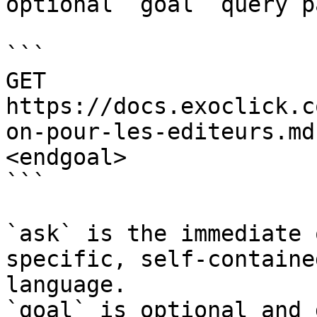
optional `goal` query p
```

GET 
https://docs.exoclick.c
on-pour-les-editeurs.md
<endgoal>

```

`ask` is the immediate 
specific, self-containe
language.

`goal` is optional and 