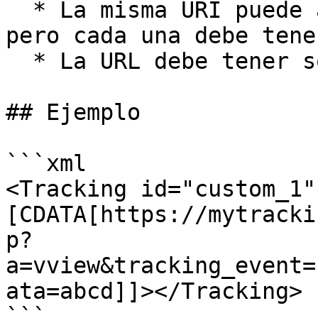
  * La misma URI puede agregarse varias veces, 
pero cada una debe tene
  * La URL debe tener solo ***https*** protocolo.

## Ejemplo

```xml

<Tracking id="custom_1"
[CDATA[https://mytracki
p?
a=vview&tracking_event=
ata=abcd]]></Tracking>

```
