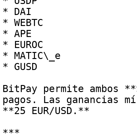
* USDP

* DAI

* WEBTC

* APE

* EUROC

* MATIC\_e

* GUSD

BitPay permite ambos **
pagos. Las ganancias mí
**25 EUR/USD.**

***
