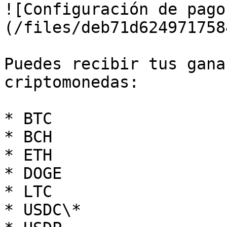
![Configuración de pago
(/files/deb71d624971758
Puedes recibir tus gana
criptomonedas:

* BTC

* BCH

* ETH

* DOGE

* LTC

* USDC\*
