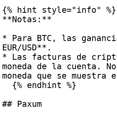
{% hint style="info" %}

**Notas:**

* Para BTC, las gananci
EUR/USD**.

* Las facturas de cript
moneda de la cuenta. No
moneda que se muestra e
  {% endhint %}

## Paxum
