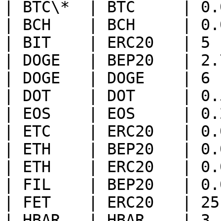
| BTC\*  | BTC     | 0.
| BCH    | BCH     | 0.
| BIT    | ERC20   | 5 
| DOGE   | BEP20   | 2.
| DOGE   | DOGE    | 6 
| DOT    | DOT     | 0.
| EOS    | EOS     | 0.
| ETC    | ERC20   | 0.
| ETH    | BEP20   | 0.
| ETH    | ERC20   | 0.
| FIL    | BEP20   | 0.
| FET    | ERC20   | 25
| HBAR   | HBAR    | 3 