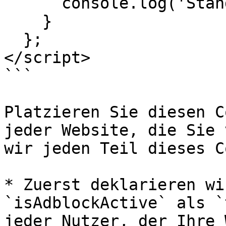
      console.log('Standard user')

    }

  };

</script>

```

Platzieren Sie diesen C
jeder Website, die Sie 
wir jeden Teil dieses C
* Zuerst deklarieren wi
`isAdblockActive` als `
jeder Nutzer, der Ihre 