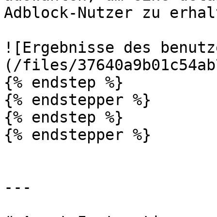
Adblock-Nutzer zu erhalt
![Ergebnisse des benutz
(/files/37640a9b01c54ab
{% endstep %}

{% endstepper %}

{% endstep %}

{% endstepper %}

---
