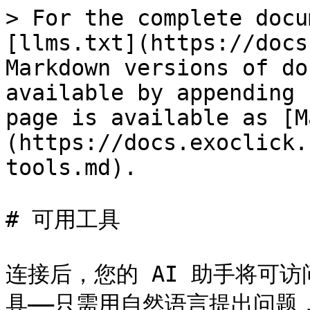
> For the complete docu
[llms.txt](https://docs
Markdown versions of do
available by appending 
page is available as [M
(https://docs.exoclick.
tools.md).

# 可用工具

连接后，您的 AI 助手将可
具——只需用自然语言提出问题，