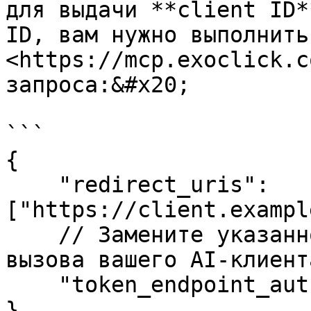
для выдачи **client ID*
ID, вам нужно выполнить
<https://mcp.exoclick.c
запроса:&#x20;

```

{

    "redirect_uris": 
["https://client.exampl
    // Замените указанное выше на URI обратного 
вызова вашего AI-клиента
    "token_endpoint_auth_method": "none"

}
