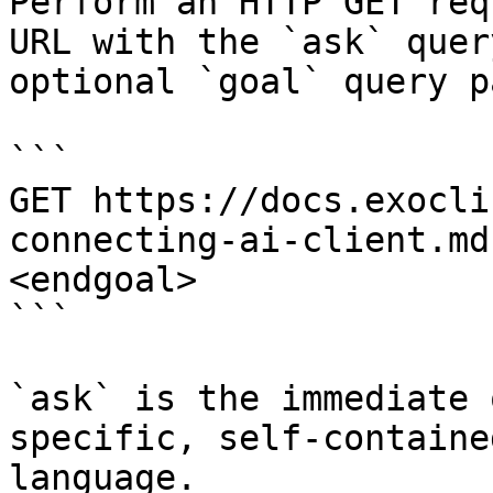
Perform an HTTP GET req
URL with the `ask` quer
optional `goal` query p
```

GET https://docs.exocli
connecting-ai-client.md
<endgoal>

```

`ask` is the immediate 
specific, self-containe
language.
