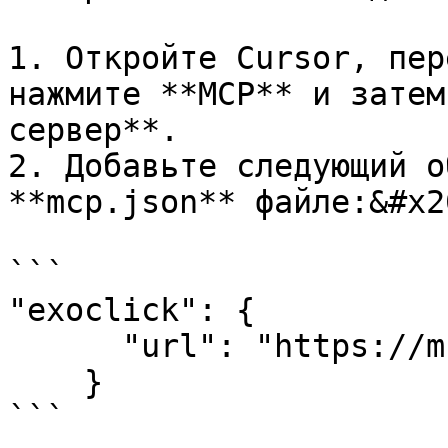
1. Откройте Cursor, пер
нажмите **MCP** и затем
сервер**.

2. Добавьте следующий о
**mcp.json** файле:&#x20
```

"exoclick": {

      "url": "https://mcp.exoclick.com/mcp"

    }

```
