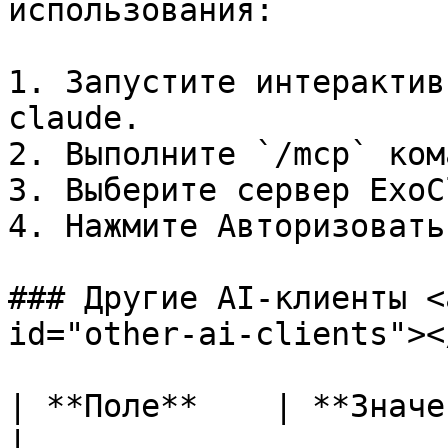
использования:

1. Запустите интерактив
claude.

2. Выполните `/mcp` ком
3. Выберите сервер ExoC
4. Нажмите Авторизовать.
### Другие AI-клиенты <
id="other-ai-clients"></
| **Поле**    | **Значение**                                 
|
