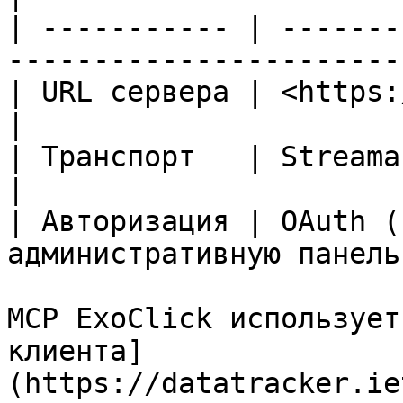
| ----------- | -------
----------------------- 
| URL сервера | <https://mcp.exoclick
|

| Транспорт   | Streamable HTTP                        
|

| Авторизация | OAuth (
административную панель
MCP ExoClick использует
клиента]
(https://datatracker.ie