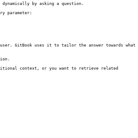
 dynamically by asking a question.

ry parameter:

user. GitBook uses it to tailor the answer towards what 
ion.

itional context, or you want to retrieve related 