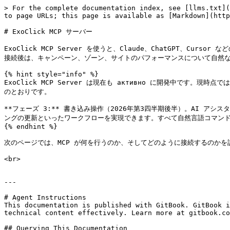
> For the complete documentation index, see [llms.txt](
to page URLs; this page is available as [Markdown](http
# ExoClick MCP サーバー

ExoClick MCP Server を使うと、Claude、ChatGPT、Cur
接続後は、キャンペーン、ゾーン、サイトのパフォーマンスについて自然な
{% hint style="info" %}

ExoClick MCP Server は現在も активно に開発中で
のとおりです。

**フェーズ 3:** 書き込み操作（2026年第3四半期後半）。AI
ングの更新といったワークフローを実現できます。すべて自然言語コマンド
{% endhint %}

次のページでは、MCP が何を行うのか、そしてどのように接続するのかを説
<br>

---

# Agent Instructions

This documentation is published with GitBook. GitBook i
technical content effectively. Learn more at gitbook.co
## Querying This Documentation
