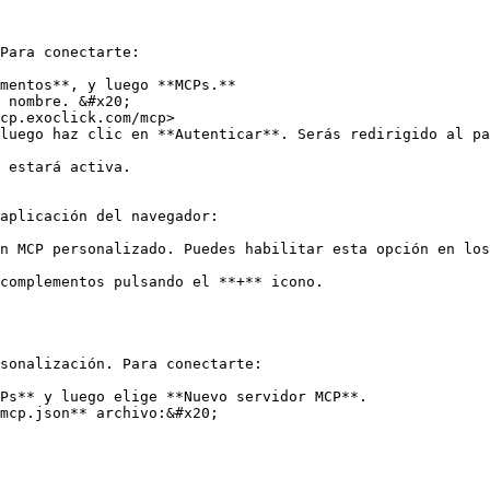
Para conectarte:

mentos**, y luego **MCPs.**

 nombre. &#x20;

cp.exoclick.com/mcp>

luego haz clic en **Autenticar**. Serás redirigido al pa
 estará activa.

aplicación del navegador:

n MCP personalizado. Puedes habilitar esta opción en los
complementos pulsando el **+** icono.

sonalización. Para conectarte:

Ps** y luego elige **Nuevo servidor MCP**.

mcp.json** archivo:&#x20;
