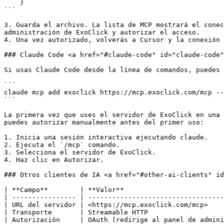
    }

```

3. Guarda el archivo. La lista de MCP mostrará el conec
administración de ExoClick y autorizar el acceso.

4. Una vez autorizado, volverás a Cursor y la conexión 
### Claude Code <a href="#claude-code" id="claude-code"
Si usas Claude Code desde la línea de comandos, puedes 
```

claude mcp add exoclick https://mcp.exoclick.com/mcp --
```

La primera vez que uses el servidor de ExoClick en una 
puedes autorizar manualmente antes del primer uso:

1. Inicia una sesión interactiva ejecutando claude.

2. Ejecuta el `/mcp` comando.

3. Selecciona el servidor de ExoClick.

4. Haz clic en Autorizar.

### Otros clientes de IA <a href="#other-ai-clients" id
| **Campo**        | **Valor**                         
| ---------------- | ----------------------------------
| URL del servidor | <https://mcp.exoclick.com/mcp>    
| Transporte       | Streamable HTTP                   
| Autorización     | OAuth (redirige al panel de admini