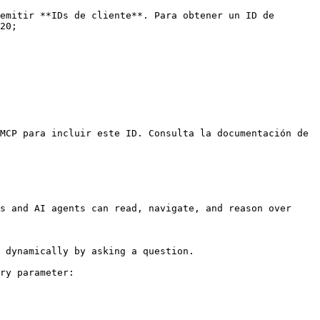
emitir **IDs de cliente**. Para obtener un ID de 
20;

MCP para incluir este ID. Consulta la documentación de 
s and AI agents can read, navigate, and reason over 
 dynamically by asking a question.

ry parameter:
