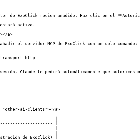
tor de ExoClick recién añadido. Haz clic en el **Autoriz
estará activa.

></a>

añadir el servidor MCP de ExoClick con un solo comando:

transport http

sesión, Claude te pedirá automáticamente que autorices m
="other-ai-clients"></a>

                      |

--------------------- |

                      |

                      |

stración de ExoClick) |
