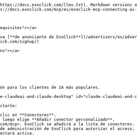
https://docs.exoclick.com/llms.txt). Markdown versions o
s://docs.exoclick.com/mcp/es/exoclick-mcp-connecting-ai-
equisites"></a>

va [**de anunciante de ExoClick**](/advertisers/es/adver
ick.com/signup/)

ns"></a>

ón para los clientes de IA más populares.

e-claudeai-and-claude-desktop" id="claude-claudeai-and-c
ctarte:

clic en **Conectores**.

 luego elige **Añadir conector personalizado**.

com/mcp>. ExoClick se añadirá a la lista de conectores.

de administración de ExoClick para autorizar el acceso.

estará activa.
