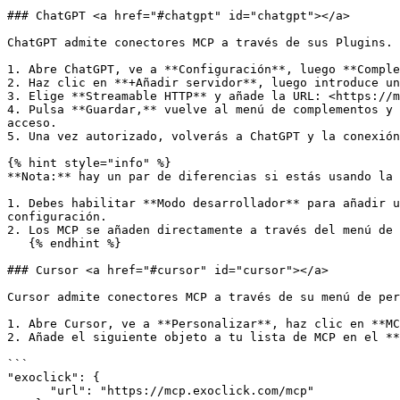
### ChatGPT <a href="#chatgpt" id="chatgpt"></a>

ChatGPT admite conectores MCP a través de sus Plugins. 
1. Abre ChatGPT, ve a **Configuración**, luego **Comple
2. Haz clic en **+Añadir servidor**, luego introduce un
3. Elige **Streamable HTTP** y añade la URL: <https://m
4. Pulsa **Guardar,** vuelve al menú de complementos y 
acceso.

5. Una vez autorizado, volverás a ChatGPT y la conexión
{% hint style="info" %}

**Nota:** hay un par de diferencias si estás usando la 
1. Debes habilitar **Modo desarrollador** para añadir u
configuración.

2. Los MCP se añaden directamente a través del menú de 
   {% endhint %}

### Cursor <a href="#cursor" id="cursor"></a>

Cursor admite conectores MCP a través de su menú de per
1. Abre Cursor, ve a **Personalizar**, haz clic en **MC
2. Añade el siguiente objeto a tu lista de MCP en el **
```

"exoclick": {

      "url": "https://mcp.exoclick.com/mcp"
