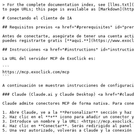
> For the complete documentation index, see [llms.txt](
to page URLs; this page is available as [Markdown](http
# Conectando el cliente de IA

## Requisitos previos <a href="#prerequisites" id="prer
Antes de conectarte, asegúrate de tener una cuenta acti
puedes registrarte gratis [**aquí.**](https://www.exocl
## Instrucciones <a href="#instructions" id="instructio
La URL del servidor MCP de ExoClick es:

```

https://mcp.exoclick.com/mcp

```

A continuación se muestran instrucciones de configuraci
### Claude (Claude.ai y Claude Desktop) <a href="#claud
Claude admite conectores MCP de forma nativa. Para cone
1. Abre Claude, ve a la **Personalizar** sección y haz 
2. Haz clic en el **+** icono para añadir un conector y
3. Introduce un nombre y la URL: <https://mcp.exoclick.
4. Haz clic en **Conectar**. Serás redirigido al panel 
5. Una vez autorizado, volverás a Claude y la conexión 