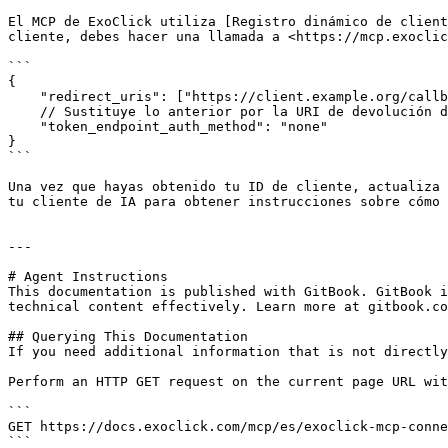
El MCP de ExoClick utiliza [Registro dinámico de client
cliente, debes hacer una llamada a <https://mcp.exoclic
```

{

    "redirect_uris": ["https://client.example.org/callback"],

    // Sustituye lo anterior por la URI de devolución de llamada de tu cliente de IA

    "token_endpoint_auth_method": "none"

}

```

Una vez que hayas obtenido tu ID de cliente, actualiza 
tu cliente de IA para obtener instrucciones sobre cómo 
---

# Agent Instructions

This documentation is published with GitBook. GitBook i
technical content effectively. Learn more at gitbook.co
## Querying This Documentation

If you need additional information that is not directly
Perform an HTTP GET request on the current page URL wit
```

GET https://docs.exoclick.com/mcp/es/exoclick-mcp-conne
```
