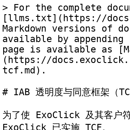
> For the complete docu
[llms.txt](https://docs
Markdown versions of do
available by appending 
page is available as [M
(https://docs.exoclick.
tcf.md).

# IAB 透明度与同意框架（TC
为了使 ExoClick 及其客户符
ExoClick 已实施 TCF。
