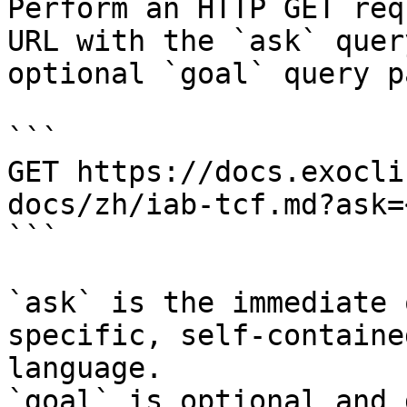
Perform an HTTP GET req
URL with the `ask` quer
optional `goal` query p
```

GET https://docs.exocli
docs/zh/iab-tcf.md?ask=
```

`ask` is the immediate 
specific, self-containe
language.

`goal` is optional and 