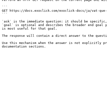
```

GET https://docs.exoclick.com/exoclick-docs/ja/vat-que-
```

`ask` is the immediate question: it should be specific,
`goal` is optional and describes the broader end goal y
is most useful for that goal.

The response will contain a direct answer to the questi
Use this mechanism when the answer is not explicitly pr