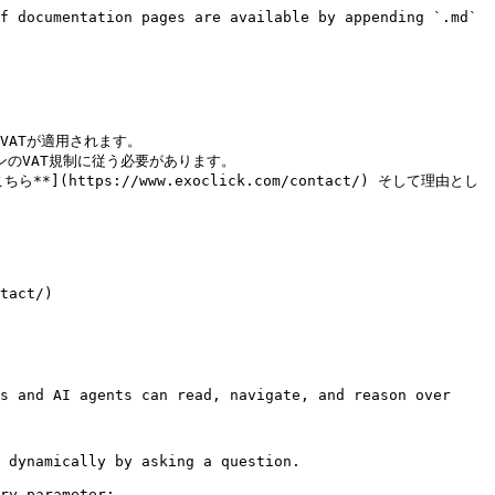
f documentation pages are available by appending `.md` 
ATが適用されます。

のVAT規制に従う必要があります。

tps://www.exoclick.com/contact/) そして理由とし
ct/)

s and AI agents can read, navigate, and reason over 
 dynamically by asking a question.

ry parameter:
