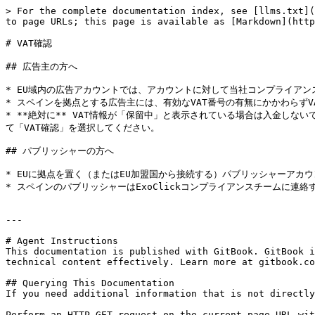
> For the complete documentation index, see [llms.txt](
to page URLs; this page is available as [Markdown](http
# VAT確認

## 広告主の方へ

* EU域内の広告アカウントでは、アカウントに対して当社コンプライアン
* スペインを拠点とする広告主には、有効なVAT番号の有無にかかわらずVA
* **絶対に** VAT情報が「保留中」と表示されている場合は入金しないでくだ
て「VAT確認」を選択してください。

## パブリッシャーの方へ

* EUに拠点を置く（またはEU加盟国から接続する）パブリッシャーアカウ
* スペインのパブリッシャーはExoClickコンプライアンスチームに連絡する必要があ
---

# Agent Instructions

This documentation is published with GitBook. GitBook i
technical content effectively. Learn more at gitbook.co
## Querying This Documentation

If you need additional information that is not directly
Perform an HTTP GET request on the current page URL wit