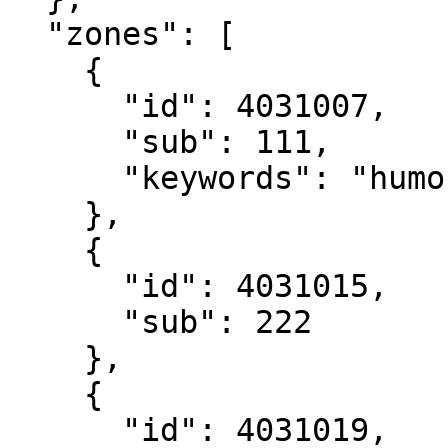
  "zones": [

    {

      "id": 4031007,

      "sub": 111,

      "keywords": "humour, general"

    },

    {

      "id": 4031015,

      "sub": 222

    },

    {

      "id": 4031019,
