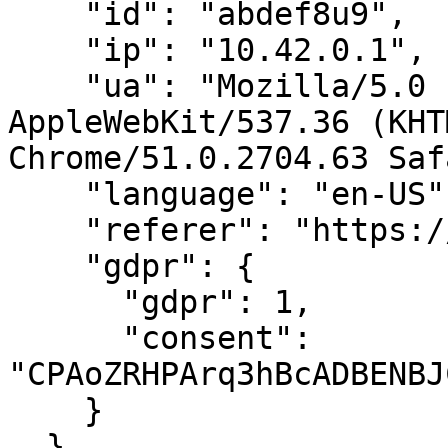
    "id": "abdef8u9",

    "ip": "10.42.0.1",

    "ua": "Mozilla/5.0 (X11; Linux x86_64) 
AppleWebKit/537.36 (KHT
Chrome/51.0.2704.63 Saf
    "language": "en-US",

    "referer": "https://blabla.com",

    "gdpr": {

      "gdpr": 1,

      "consent": 
"CPAoZRHPArq3hBcADBENBJ
    }

  },
