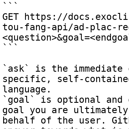
```

GET https://docs.exocli
tou-fang-api/ad-plac-re
<question>&goal=<endgoal
```

`ask` is the immediate 
specific, self-containe
language.

`goal` is optional and 
goal you are ultimately
behalf of the user. Git