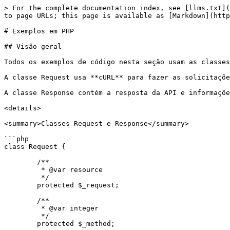
> For the complete documentation index, see [llms.txt](https://docs.exoclick.com/llms.txt). Markdown versions of documentation pages are available by appending `.md` to page URLs; this page is available as [Markdown](https://docs.exoclick.com/api/pt/api-publica-exoclick/api-manual-php-examples.md).

# Exemplos em PHP

## Visão geral

Todos os exemplos de código nesta seção usam as classes a seguir.

A classe Request usa **cURL** para fazer as solicitações à API.

A classe Response contém a resposta da API e informações do código de status retornado.

<details>

<summary>Classes Request e Response</summary>

```php
class Request {

        /**
         * @var resource
         */
        protected $_request;

        /**
         * @var integer
         */
        protected $_method;

        /**
         * @var string
         */
        protected $_url;

        /**
         * @var array
         */
        protected $_headers = array(
            'Content-type: application/json'
        );

        /**
         * @var string|array
         */
        protected $_params;

        /**
         * @var object Response
         */
        protected $_reponse;

        /**
         * Construtor
         *
         * @param   string      $url
         * @param   string      $method
         * @param   array       $params
         */
        public function __construct($url, $method, $params = array()) {

            $this->_url = $url;

            // Definir o método
            $this->_method = $method;

            // Definir os parâmetros
            $this->_params = $params;
        }

        /**
         * Determinar o método da Request
         *
         * @param   string  $method
         */
        private function setMethod() {

            switch($this->_method) {
                case 'GET':
                    break;
                case 'POST':
                    curl_setopt($this->_request, CURLOPT_POST, 1);
                    break;
                case 'PUT':
                    curl_setopt($this->_request, CURLOPT_CUSTOMREQUEST, 'PUT');
                    break;
                case 'DELETE':
                    curl_setopt($this->_request, CURLOPT_CUSTOMREQUEST, 'DELETE');
                    break;
            }
        }

        /**
         * Adicionar cabeçalho de autorização
         *
         * @param   string  $type
         * @param   string  $token
         */
        public function setAuthorizationHeader($type, $token) {

            $authorization = $type . ' ' . $token;

            $this->_headers[] = 'Authorization: ' . $authorization;
        }

        /**
         * Adicionar corpo à solicitação
         */
        private function addBody() {

            if($this->_method != 'GET' && empty($this->_params) == false) {

                if(is_array($this->_params)) {
                    // Codificar o array em JSON
                    $this->_params = json_encode($this->_params);
                }

                curl_setopt($this->_request, CURLOPT_POSTFIELDS, $this->_params);

                // Adicionar um cabeçalho Content-length
                $this->_headers[] = 'Content-length: ' . strlen($this->_params);
            }
        }

        /**
         * Adicionar uma string de consulta à solicitação
         */
        private 