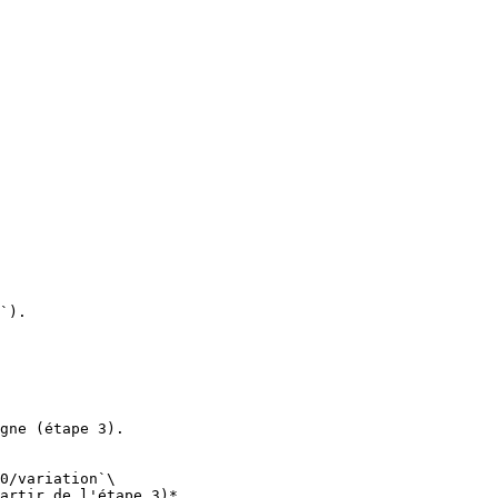
`).

gne (étape 3).

0/variation`\

artir de l'étape 3)*
