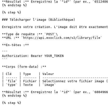
**Résultat :** Enregistrez la `"id"` (par ex., `6512406
{% endstep %}

{% step %}

### Télécharger l'image (Bibliothèque)

Enregistre votre création. L'image doit être exactement
**Type de requête :** `POST`\

**URL :** `https://api.exoclick.com/v2/library/file`

**En-têtes :**

```

Authorization: Bearer YOUR_TOKEN

```

**Corps (form-data) :**

| Clé    | Type    | Valeur                            
| ------ | ------- | ----------------------------------
| `file` | Fichier | Sélectionnez votre fichier image (
| `type` | Texte   | `image`                           
**Résultat :** Enregistrez la `"id"` (par ex., `6884966
{% endstep %}

{% step %}
