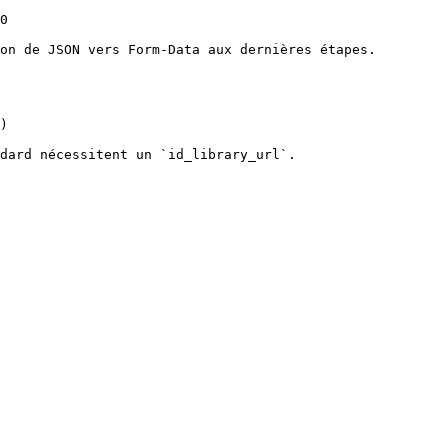
0

on de JSON vers Form-Data aux dernières étapes.

)

dard nécessitent un `id_library_url`.
