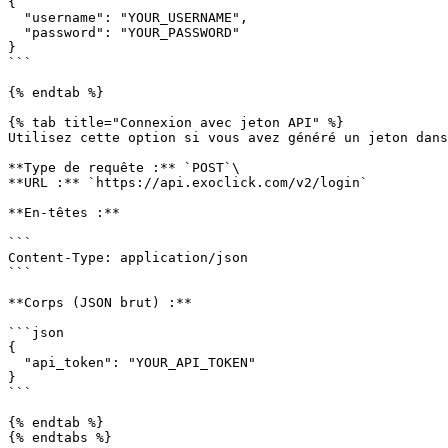
{

  "username": "YOUR_USERNAME",

  "password": "YOUR_PASSWORD"

}

```

{% endtab %}

{% tab title="Connexion avec jeton API" %}

Utilisez cette option si vous avez généré un jeton dans
**Type de requête :** `POST`\

**URL :** `https://api.exoclick.com/v2/login`

**En-têtes :**

```

Content-Type: application/json

```

**Corps (JSON brut) :**

```json

{

  "api_token": "YOUR_API_TOKEN"

}

```

{% endtab %}

{% endtabs %}
