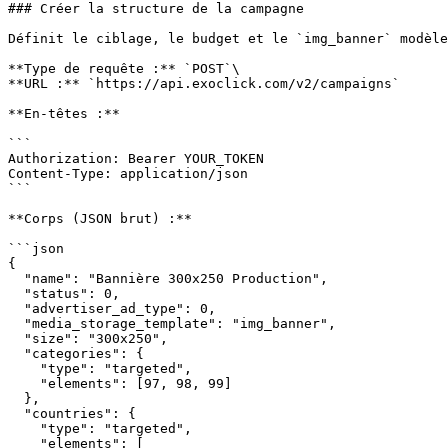
### Créer la structure de la campagne

Définit le ciblage, le budget et le `img_banner` modèle
**Type de requête :** `POST`\

**URL :** `https://api.exoclick.com/v2/campaigns`

**En-têtes :**

```

Authorization: Bearer YOUR_TOKEN

Content-Type: application/json

```

**Corps (JSON brut) :**

```json

{

  "name": "Bannière 300x250 Production",

  "status": 0,

  "advertiser_ad_type": 0,

  "media_storage_template": "img_banner",

  "size": "300x250",

  "categories": {

    "type": "targeted",

    "elements": [97, 98, 99]

  },

  "countries": {

    "type": "targeted",

    "elements": [
