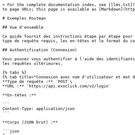
> For the complete documentation index, see [llms.txt](
to page URLs; this page is available as [Markdown](http
# Exemples Postman

## Vue d'ensemble

Ce guide fournit des instructions étape par étape pour 
type de requête requis, les en-têtes et le format du co
## Authentification (Connexion)

Vous pouvez vous authentifier à l'aide des identifiants
les requêtes ultérieures.

{% tabs %}

{% tab title="Connexion avec nom d'utilisateur et mot d
**Type de requête :** `POST`\

**URL :** `https://api.exoclick.com/v2/login`

**En-têtes :**

```

Content-Type: application/json

```

**Corps (JSON brut) :**

```json
