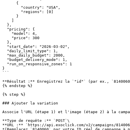
      {

        "country": "USA",

        "regions": [0]

      }

    ]

  },

  "pricing": {

    "model": 4,

    "price": 300

  },

  "start_date": "2026-03-02",

  "daily_limit_type": 1,

  "max_daily_budget": 2000,

  "budget_delivery_mode": 1,

  "run_on_responsive_zones": 1

}

```

**Résultat :** Enregistrez la `"id"` (par ex., `8140060
{% endstep %}

{% step %}

### Ajouter la variation

Associe l'URL (étape 1) et l'image (étape 2) à la campa
**Type de requête :** `POST`\

**URL :** `https://api.exoclick.com/v2/campaigns/814006
*(Remplacez `8140060` par votre ID réel de campagne à p