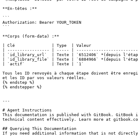
**En-têtes :**

```

Authorization: Bearer YOUR_TOKEN

```

**Corps (form-data) :**

| Clé               | Type  | Valeur                   
| ----------------- | ----- | -------------------------
| `id_library_url`  | Texte | `6512406` *(depuis l'étap
| `id_library_file` | Texte | `6884966` *(depuis l'étap
| `actif`           | Texte | `1`                      
Tous les ID renvoyés à chaque étape doivent être enregi
et les ID par vos valeurs réelles.

{% endstep %}

{% endstepper %}

---

# Agent Instructions

This documentation is published with GitBook. GitBook i
technical content effectively. Learn more at gitbook.co
## Querying This Documentation

If you need additional information that is not directly