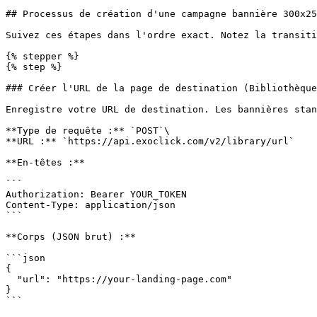
## Processus de création d'une campagne bannière 300x25
Suivez ces étapes dans l'ordre exact. Notez la transiti
{% stepper %}

{% step %}

### Créer l'URL de la page de destination (Bibliothèque
Enregistre votre URL de destination. Les bannières stan
**Type de requête :** `POST`\

**URL :** `https://api.exoclick.com/v2/library/url`

**En-têtes :**

```

Authorization: Bearer YOUR_TOKEN

Content-Type: application/json

```

**Corps (JSON brut) :**

```json

{

  "url": "https://your-landing-page.com"

}

```
