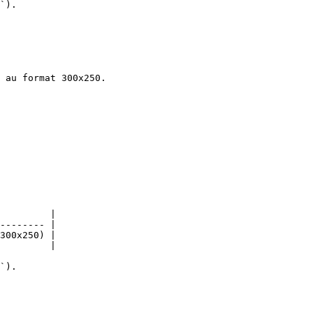
`).

 au format 300x250.

         |

-------- |

300x250) |

         |

`).
