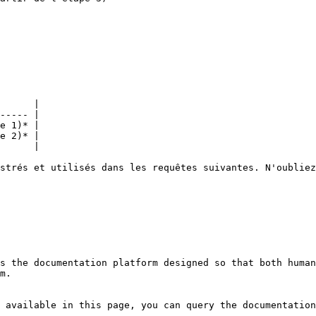
      |

----- |

e 1)* |

e 2)* |

      |

strés et utilisés dans les requêtes suivantes. N'oubliez
s the documentation platform designed so that both human
m.

 available in this page, you can query the documentation