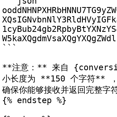
```json

ooddNHNPXHRbHNNU7TG9yZW
XQsIGNvbnNlY3RldHVyIGFk
1cyBub24gb2RpbyBtYXNzYS
W5kaXQgdmVsaXQgYXQgZWdl
```

**注意：** 来自 {conversi
小长度为 **150 个字符** 
确保你能够接收并返回完整字符
{% endstep %}
