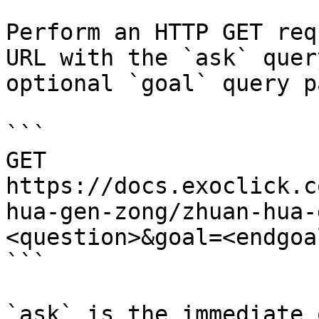
Perform an HTTP GET req
URL with the `ask` quer
optional `goal` query p
```

GET 
https://docs.exoclick.c
hua-gen-zong/zhuan-hua-
<question>&goal=<endgoal
```

`ask` is the immediate 