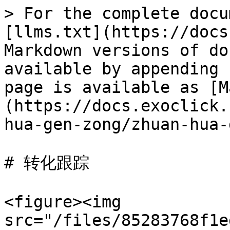
> For the complete docu
[llms.txt](https://docs
Markdown versions of do
available by appending 
page is available as [M
(https://docs.exoclick.
hua-gen-zong/zhuan-hua-
# 转化跟踪

<figure><img 
src="/files/85283768f1e