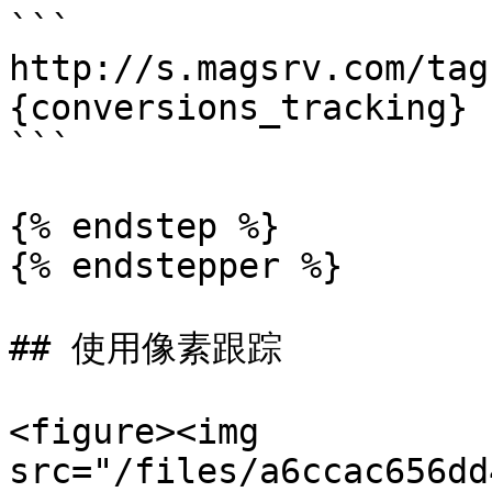
```

http://s.magsrv.com/tag
{conversions_tracking}

```

{% endstep %}

{% endstepper %}

## 使用像素跟踪

<figure><img 
src="/files/a6ccac656dd