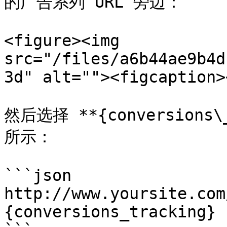
的广告系列 URL 旁边：

<figure><img 
src="/files/a6b44ae9b4d
3d" alt=""><figcaption>
然后选择 **{conversions
所示：

```json

http://www.yoursite.com
{conversions_tracking}
