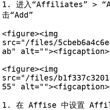
1. 进入“Affiliates” > “
击“Add”

<figure><img 
src="/files/5cbeb6a4c6e
ab" alt=""><figcaption>
<figure><img 
src="/files/b1f337c3201
55" alt=""><figcaption>
1. 在 Affise 中设置 Af