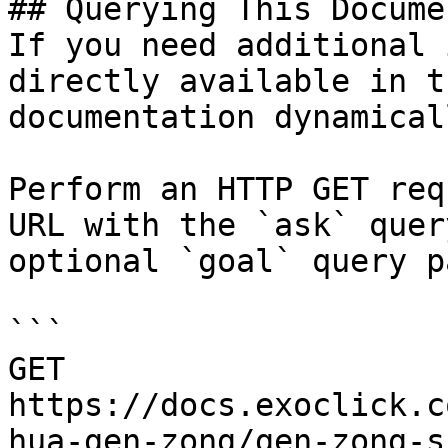
## Querying This Docume
If you need additional 
directly available in t
documentation dynamical
Perform an HTTP GET req
URL with the `ask` quer
optional `goal` query p
```

GET 
https://docs.exoclick.c
hua-gen-zong/gen-zong-s