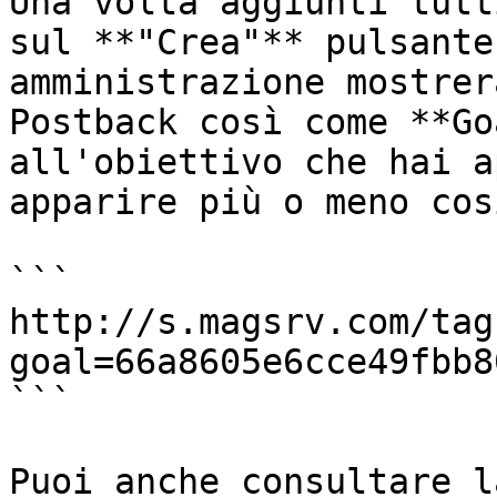
Una volta aggiunti tutt
sul **"Crea"** pulsante
amministrazione mostrer
Postback così come **Go
all'obiettivo che hai a
apparire più o meno così
```

http://s.magsrv.com/tag
goal=66a8605e6cce49fbb8
```

Puoi anche consultare l