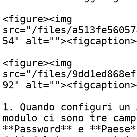
<figure><img 
src="/files/a513fe56057
54" alt=""><figcaption>
<figure><img 
src="/files/9dd1ed868ef
92" alt=""><figcaption>
1. Quando configuri un 
modulo ci sono tre camp
**Password** e **Paese*