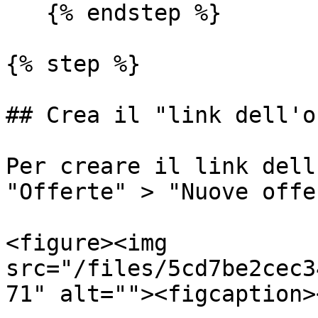
   {% endstep %}

{% step %}

## Crea il "link dell'o
Per creare il link dell
"Offerte" > "Nuove offer
<figure><img 
src="/files/5cd7be2cec3
71" alt=""><figcaption>