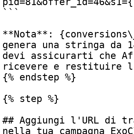
pid=81&offer_id=46&s1={
```

**Nota**: {conversions\
genera una stringa da 1
devi assicurarti che Af
ricevere e restituire l
{% endstep %}

{% step %}

## Aggiungi l'URL di tr
nella tua campagna ExoC