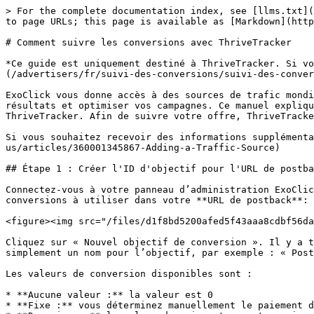
> For the complete documentation index, see [llms.txt](https://docs.exoclick.com/llms.txt). Markdown versions of documentation pages are available by appending `.md` to page URLs; this page is available as [Markdown](https://docs.exoclick.com/advertisers/fr/suivi-des-conversions/manuels-de-suivi/thrivetracker-tracking.md).

# Comment suivre les conversions avec ThriveTracker

*Ce guide est uniquement destiné à ThriveTracker. Si vous souhaitez connaître les étapes génériques pour le suivi S2S, veuillez consulter le* [*section Annonceurs*](/advertisers/fr/suivi-des-conversions/suivi-des-conversions.md#using-conversion-tracking-api---s2s-recommended)*.*

ExoClick vous donne accès à des sources de trafic mondiales, à des fonctionnalités de ciblage, au big data et à des outils d'analyse statistique pour filtrer les résultats et optimiser vos campagnes. Ce manuel explique comment suivre les conversions sur le réseau ExoClick lorsque vous utilisez le logiciel de suivi ThriveTracker. Afin de suivre votre offre, ThriveTracker et ExoClick doivent communiquer entre eux via leurs serveurs.

Si vous souhaitez recevoir des informations supplémentaires, veuillez consulter [le guide d'intégration de ThriveTracker.](https://support.thrivetracker.com/hc/en-us/articles/360001345867-Adding-a-Traffic-Source)

## Étape 1 : Créer l'ID d'objectif pour l'URL de postback

Connectez-vous à votre panneau d’administration ExoClick et allez dans **Campagnes > Suivi des conversions**. Cela vous permet de créer le code de suivi des conversions à utiliser dans votre **URL de postback**:

<figure><img src="/files/d1f8bd5200afed5f43aaa8cdbf56da9d61459864" alt=""><figcaption></figcaption></figure>

Cliquez sur « Nouvel objectif de conversion ». Il y a trois champs que vous devez remplir : **Nom**, **Valeur de conversion** et **Ordre**. Dans **Nom**, ajoutez simplement un nom pour l’objectif, par exemple : « Postback ».

Les valeurs de conversion disponibles sont :

* **Aucune valeur :** la valeur est 0
* **Fixe :** vous déterminez manuellement le paiement de la conversion lors de la configuration de l’objectif.
* **Dynamique :** la valeur du paiement sera transmise via l’URL de postback. Le passage dynamique de la valeur sera expliqué en détail plus loin dans le guide.

**Ordre** est utilisé pour organiser les différents objectifs que vous avez créés dans votre compte. Si vous avez créé plusieurs objectifs de conversion, l’ordre vous aidera à organiser la manière dont ces objectifs sont affichés dans vos statistiques et dans la liste des campagnes.

Une fois que vous avez ajouté tous ces champs, cliquez sur le bouton « Créer ». Le panneau d’administration affichera la structure de l’URL de postback ainsi que le **ID d’objectif** correspondant à l’objectif que vous venez de créer. Cela devrait ressembler à quelque chose comme ceci :

```
http://s.magsrv.com/tag.php?goal=66a8605e6cce49fbb8056f273f8e1a2e&tag=
```

Vous pouvez également consulter notre [page de suivi des conversions](/advertisers/fr/suivi-des-conversions/suivi-des-conversions.md) pour en savoir plus sur notre processus de création d’objectif.

## Étape 2 : Créez une nouvelle source de trafic dans ThriveTracker

Pour suivre les conversions sur ExoClick, vous devrez ajouter un tracker dynamique à l’URL de votre campagne **{conversions\_tracking}**