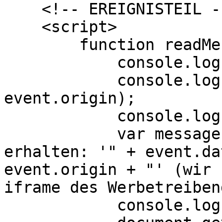
    <!-- EREIGNISTEIL -->

    <script>

        function readMessage(event) {

            console.log("readMessage-Ereignis");

            console.log("Ursprung: " + 
event.origin);

            console.log("Daten: " + event.data);

            var message = "Wir haben die Nachricht 
erhalten: '" + event.da
event.origin + "' (wir 
iframe des Werbetreiben
            console.log(message);
