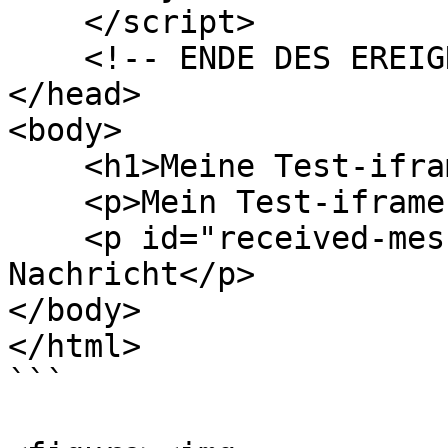
    </script>

    <!-- ENDE DES EREIGNISTEILS -->

</head>

<body>

    <h1>Meine Test-iframe-Überschrift</h1>

    <p>Mein Test-iframe-Absatz</p>

    <p id="received-message">Warten auf die 
Nachricht</p>

</body>

</html>

```
