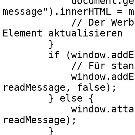
            document.getElementById("received-
message").innerHTML = m
            // Der Werbetreibende möchte ein 
Element aktualisieren

        }

        if (window.addEventListener) {

            // Für standardkonforme Webbrowser

            window.addEventListener("message", 
readMessage, false);

        } else {

            window.attachEvent("onmessage", 
readMessage);

        }
