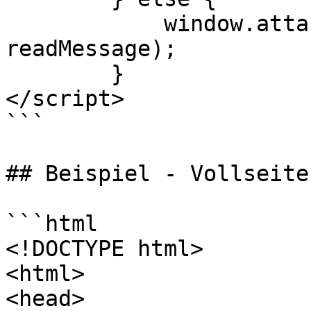
            window.attachEvent("onmessage", 
readMessage);

        }

</script>

```

## Beispiel - Vollseite
```html

<!DOCTYPE html>

<html>

<head>
