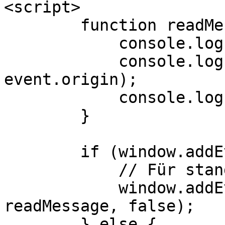
<script>

        function readMessage(event) {

            console.log("readMessage-Ereignis");

            console.log("Ursprung: " + 
event.origin);

            console.log("Daten: " + event.data);

        }

        if (window.addEventListener) {

            // Für standardkonforme Webbrowser

            window.addEventListener("message", 
readMessage, false);

        } else {
