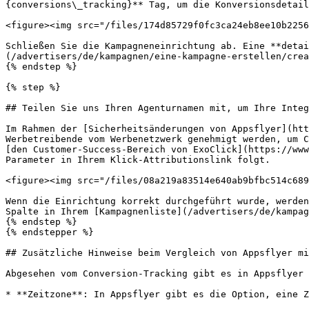
{conversions\_tracking}** Tag, um die Konversionsdetail
<figure><img src="/files/174d85729f0fc3ca24eb8ee10b2256
Schließen Sie die Kampagneneinrichtung ab. Eine **detai
(/advertisers/de/kampagnen/eine-kampagne-erstellen/crea
{% endstep %}

{% step %}

## Teilen Sie uns Ihren Agenturnamen mit, um Ihre Integ
Im Rahmen der [Sicherheitsänderungen von Appsflyer](htt
Werbetreibende vom Werbenetzwerk genehmigt werden, um C
[den Customer-Success-Bereich von ExoClick](https://www
Parameter in Ihrem Klick-Attributionslink folgt.

<figure><img src="/files/08a219a83514e640ab9bfbc514c689
Wenn die Einrichtung korrekt durchgeführt wurde, werden
Spalte in Ihrem [Kampagnenliste](/advertisers/de/kampag
{% endstep %}

{% endstepper %}

## Zusätzliche Hinweise beim Vergleich von Appsflyer mi
Abgesehen vom Conversion-Tracking gibt es in Appsflyer 
* **Zeitzone**: In Appsflyer gibt es die Option, eine Z