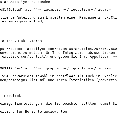
s an Appsflyer zu senden.

e8145efbad" alt=""><figcaption></figcaption></figure>

llierte Anleitung zum Erstellen einer Kampagne in ExoCli
te-campaign-step1.md).

ration zu aktivieren

ps://support.appsflyer.com/hc/en-us/articles/25774607860
onversions zu melden. Um Ihre Integration abzuschließen,
.exoclick.com/contact/) und geben Sie Ihre Appsflyer- **
963119c6ac" alt=""><figcaption></figcaption></figure>

 Sie Conversions sowohl in Appsflyer als auch in Exoclic
nen/campaigns-list.md) und Ihren [Statistiken](/advertis
t ExoClick

einige Einstellungen, die Sie beachten sollten, damit Si
eitzone für Berichte auszuwählen.
