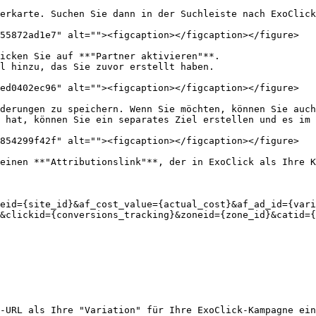
erkarte. Suchen Sie dann in der Suchleiste nach ExoClick
55872ad1e7" alt=""><figcaption></figcaption></figure>

icken Sie auf **"Partner aktivieren"**.

l hinzu, das Sie zuvor erstellt haben.

ed0402ec96" alt=""><figcaption></figcaption></figure>

derungen zu speichern. Wenn Sie möchten, können Sie auch
 hat, können Sie ein separates Ziel erstellen und es im 
854299f42f" alt=""><figcaption></figcaption></figure>

einen **"Attributionslink"**, der in ExoClick als Ihre K
eid={site_id}&af_cost_value={actual_cost}&af_ad_id={vari
&clickid={conversions_tracking}&zoneid={zone_id}&catid={
-URL als Ihre "Variation" für Ihre ExoClick-Kampagne ein