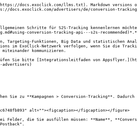
https://docs.exoclick.com/llms.txt). Markdown versions o
s://docs.exoclick.com/advertisers/de/conversion-tracking
llgemeinen Schritte für S2S-Tracking kennenlernen möcht
g.md#using-conversion-tracking-api---s2s-recommended)*.*

n, Targeting-Funktionen, Big Data und statistischen Anal
ions im ExoClick-Netzwerk verfolgen, wenn Sie die Tracki
 miteinander kommunizieren.

üfen Sie bitte [Integrationsleitfaden von Appsflyer.](ht
-advertisers)

hen Sie zu **Kampagnen > Conversion-Tracking**. Dadurch 
c6748fb893" alt=""><figcaption></figcaption></figure>

ei Felder, die Sie ausfüllen müssen: **Name**, **Convers
Postback".
