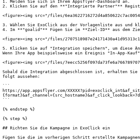
1. Melden Sie sich in Ihrem Appsflyer-Dashboard an.

2. Klicken Sie auf den **"Integrierte Partner"** Regist
<figure><img src="/files/6ea3622716272d4a850622c7ac0054
3. Wählen Sie ExoClick aus der Vorlagenliste aus und kl
4. Im **"goalid"** Fügen Sie im **Ziel-ID** aus dem Zie
<figure><img src="/files/2707518987e24171430a41d95313c1
5. Klicken Sie auf "Integration speichern", um diese Än
Wenn Ihre App beispielsweise ein Ereignis "In-App-Kauf"
<figure><img src="/files/7eecc5256f097da73fe6a766789707
Sobald die Integration abgeschlossen ist, erhalten Sie 
folgt aussehen:

```

https://app.appsflyer.com/XXXXX?pid=exoclick_int&af_sit
{format}&af_channel={src_hostname}&af_click_lookback=7d
```

{% endstep %}

{% step %}

## Richten Sie die Kampagne in ExoClick ein

Fügen Sie die im vorherigen Schritt erstellte Kampagnen