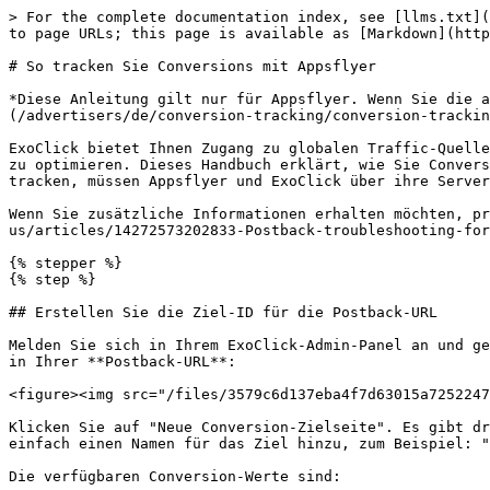
> For the complete documentation index, see [llms.txt](
to page URLs; this page is available as [Markdown](http
# So tracken Sie Conversions mit Appsflyer

*Diese Anleitung gilt nur für Appsflyer. Wenn Sie die a
(/advertisers/de/conversion-tracking/conversion-trackin
ExoClick bietet Ihnen Zugang zu globalen Traffic-Quelle
zu optimieren. Dieses Handbuch erklärt, wie Sie Convers
tracken, müssen Appsflyer und ExoClick über ihre Server
Wenn Sie zusätzliche Informationen erhalten möchten, pr
us/articles/14272573202833-Postback-troubleshooting-for
{% stepper %}

{% step %}

## Erstellen Sie die Ziel-ID für die Postback-URL

Melden Sie sich in Ihrem ExoClick-Admin-Panel an und ge
in Ihrer **Postback-URL**:

<figure><img src="/files/3579c6d137eba4f7d63015a7252247
Klicken Sie auf "Neue Conversion-Zielseite". Es gibt dr
einfach einen Namen für das Ziel hinzu, zum Beispiel: "
Die verfügbaren Conversion-Werte sind:
