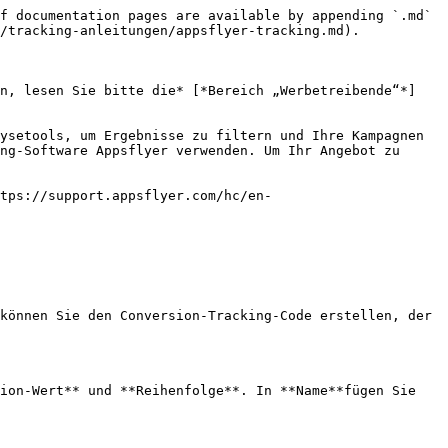
f documentation pages are available by appending `.md` 
/tracking-anleitungen/appsflyer-tracking.md).

en, lesen Sie bitte die* [*Bereich „Werbetreibende“*]
ysetools, um Ergebnisse zu filtern und Ihre Kampagnen 
ng-Software Appsflyer verwenden. Um Ihr Angebot zu 
tps://support.appsflyer.com/hc/en-
können Sie den Conversion-Tracking-Code erstellen, der 
ion-Wert** und **Reihenfolge**. In **Name**fügen Sie 