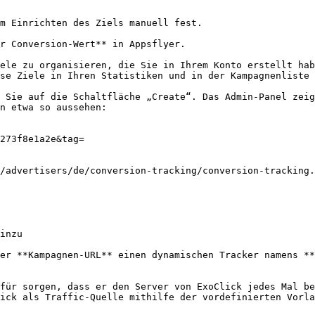
m Einrichten des Ziels manuell fest.

r Conversion-Wert** in Appsflyer.

ele zu organisieren, die Sie in Ihrem Konto erstellt hab
se Ziele in Ihren Statistiken und in der Kampagnenliste 
 Sie auf die Schaltfläche „Create“. Das Admin-Panel zeig
n etwa so aussehen:

273f8e1a2e&tag=

/advertisers/de/conversion-tracking/conversion-tracking.
inzu

er **Kampagnen-URL** einen dynamischen Tracker namens **
für sorgen, dass er den Server von ExoClick jedes Mal be
ick als Traffic-Quelle mithilfe der vordefinierten Vorla