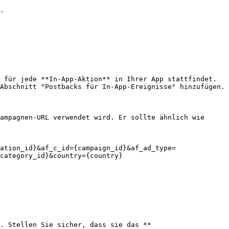
.

 für jede **In-App-Aktion** in Ihrer App stattfindet. 
Abschnitt "Postbacks für In-App-Ereignisse" hinzufügen.

ampagnen-URL verwendet wird. Er sollte ähnlich wie 
ation_id}&af_c_id={campaign_id}&af_ad_type=
category_id}&country={country}

. Stellen Sie sicher, dass sie das **