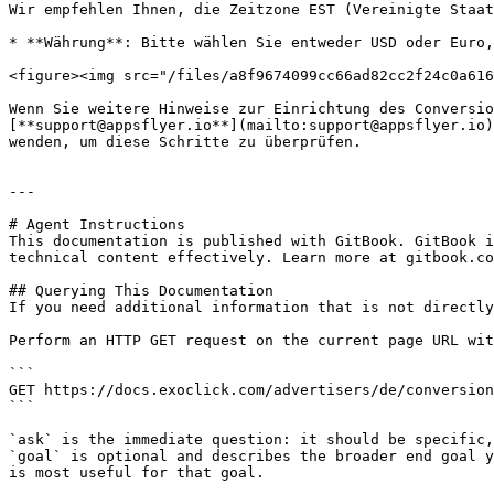
Wir empfehlen Ihnen, die Zeitzone EST (Vereinigte Staat
* **Währung**: Bitte wählen Sie entweder USD oder Euro,
<figure><img src="/files/a8f9674099cc66ad82cc2f24c0a616
Wenn Sie weitere Hinweise zur Einrichtung des Conversio
[**support@appsflyer.io**](mailto:support@appsflyer.io)
wenden, um diese Schritte zu überprüfen.

---

# Agent Instructions

This documentation is published with GitBook. GitBook i
technical content effectively. Learn more at gitbook.co
## Querying This Documentation

If you need additional information that is not directly
Perform an HTTP GET request on the current page URL wit
```

GET https://docs.exoclick.com/advertisers/de/conversion
```

`ask` is the immediate question: it should be specific,
`goal` is optional and describes the broader end goal y
is most useful for that goal.
